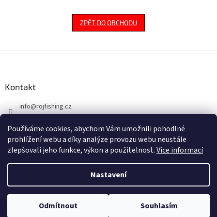
ZPĚT DO OBCHODU
Z
á
p
a
Kontakt
t
info
@
rojfishing.cz
í
604 763 555
Používáme cookies, abychom Vám umožnili pohodlné
prohlížení webu a díky analýze provozu webu neustále
zlepšovali jeho funkce, výkon a použitelnost.
Více informací
Nastavení
Vytvořil Shoptet
Odmítnout
Souhlasím
Copyright 2026
ROJ FISHING
. Všechna práva vyhrazena.
NACHÁZÍTE SE NA B2B PRO VELKOOBCHODNÍ PRODEJ.