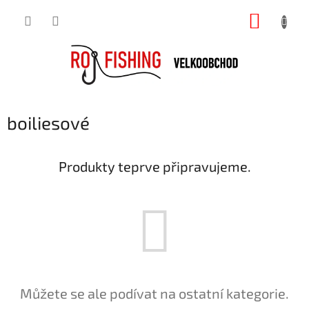
Přejít
NÁKUP
na
obsah
KOŠÍK
boiliesové
Produkty teprve připravujeme.
Můžete se ale podívat na ostatní kategorie.