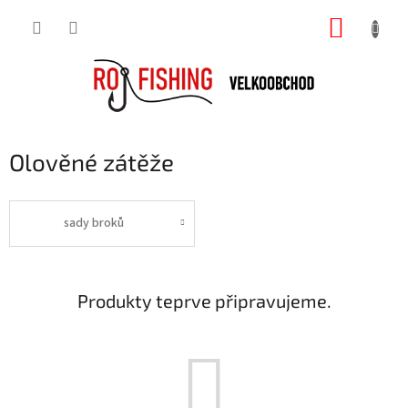
Přejít
NÁKUP
na
obsah
KOŠÍK
Olověné zátěže
sady broků
Produkty teprve připravujeme.