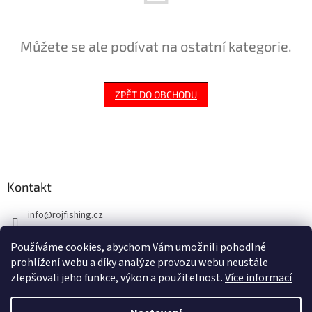
Můžete se ale podívat na ostatní kategorie.
ZPĚT DO OBCHODU
Z
á
p
a
Kontakt
t
info
@
rojfishing.cz
í
604 763 555
Používáme cookies, abychom Vám umožnili pohodlné
prohlížení webu a díky analýze provozu webu neustále
zlepšovali jeho funkce, výkon a použitelnost.
Více informací