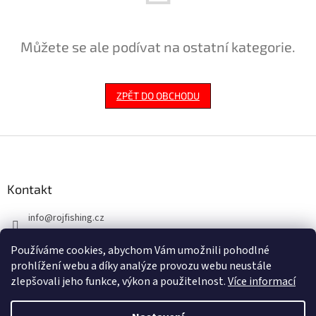
Můžete se ale podívat na ostatní kategorie.
ZPĚT DO OBCHODU
Z
á
p
a
Kontakt
t
info
@
rojfishing.cz
í
604 763 555
Používáme cookies, abychom Vám umožnili pohodlné
prohlížení webu a díky analýze provozu webu neustále
zlepšovali jeho funkce, výkon a použitelnost.
Více informací