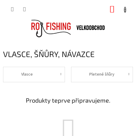
Přejít
NÁKUP
na
obsah
KOŠÍK
VLASCE, ŠŇŮRY, NÁVAZCE
Vlasce
Pletené šňůry
Produkty teprve připravujeme.