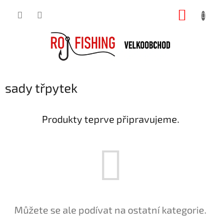
Přejít
NÁKUP
na
obsah
KOŠÍK
sady třpytek
Produkty teprve připravujeme.
Můžete se ale podívat na ostatní kategorie.