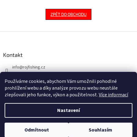
ZPĚT DO OBCHODU
Z
á
p
a
Kontakt
t
info
@
rojfishing.cz
í
604 763 555
Používáme cookies, abychom Vám umožnili pohodlné
prohlížení webu a díky analýze provozu webu neustále
zlepšovali jeho funkce, výkon a použitelnost.
Více informací
Nastavení
Vytvořil Shoptet
Odmítnout
Souhlasím
Copyright 2026
ROJ FISHING
. Všechna práva vyhrazena.
NACHÁZÍTE SE NA B2B PRO VELKOOBCHODNÍ PRODEJ.