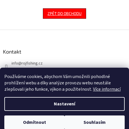
ZPĚT DO OBCHODU
Z
á
p
a
Kontakt
t
info
@
rojfishing.cz
í
604 763 555
Používáme cookies, abychom Vám umožnili pohodlné
prohlížení webu a díky analýze provozu webu neustále
zlepšovali jeho funkce, výkon a použitelnost.
Více informací
Nastavení
Vytvořil Shoptet
Odmítnout
Souhlasím
Copyright 2026
ROJ FISHING
. Všechna práva vyhrazena.
NACHÁZÍTE SE NA B2B PRO VELKOOBCHODNÍ PRODEJ.