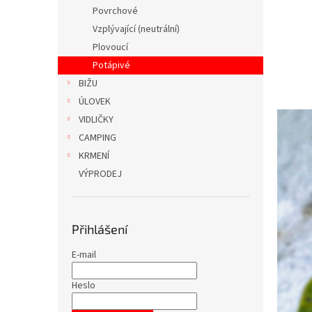
n
Povrchové
e
Vzplývající (neutrální)
l
Plovoucí
Potápivé
BIŽU
ÚLOVEK
VIDLIČKY
CAMPING
KRMENÍ
VÝPRODEJ
Přihlášení
E-mail
Heslo