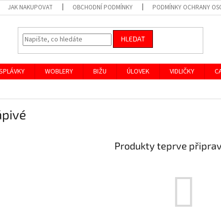
JAK NAKUPOVAT
OBCHODNÍ PODMÍNKY
PODMÍNKY OCHRANY OS
HLEDAT
SPLÁVKY
WOBLERY
BIŽU
ÚLOVEK
VIDLIČKY
C
ápivé
Produkty teprve připra