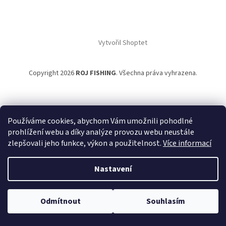
Vytvořil Shoptet
Copyright 2026
ROJ FISHING
. Všechna práva vyhrazena.
Používáme cookies, abychom Vám umožnili pohodlné
prohlížení webu a díky analýze provozu webu neustále
zlepšovali jeho funkce, výkon a použitelnost.
Více informací
Nastavení
Odmítnout
Souhlasím
NACHÁZÍTE SE NA B2B PRO VELKOOBCHODNÍ PRODEJ.