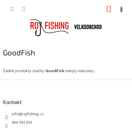
Přejít
NÁKUP
na
obsah
KOŠÍK
GoodFish
Žádné produkty značky
GoodFish
nebyly nalezeny...
Z
á
p
a
Kontakt
t
info
@
rojfishing.cz
í
604 763 555