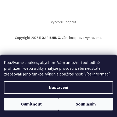
Vytvořil Shoptet
Copyright 2026
ROJ FISHING
. Všechna práva vyhrazena.
Používáme cookies, abychom Vám umožnili pohodlné
prohlížení webu a díky analýze provozu webu neustále
zlepšovali jeho funkce, výkon a použitelnost.
Více informací
Nastavení
Odmítnout
Souhlasím
NACHÁZÍTE SE NA B2B PRO VELKOOBCHODNÍ PRODEJ.