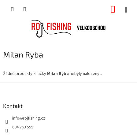
Přejít
NÁKUP
na
obsah
KOŠÍK
Milan Ryba
Žádné produkty značky
Milan Ryba
nebyly nalezeny...
Z
á
p
a
Kontakt
t
info
@
rojfishing.cz
í
604 763 555