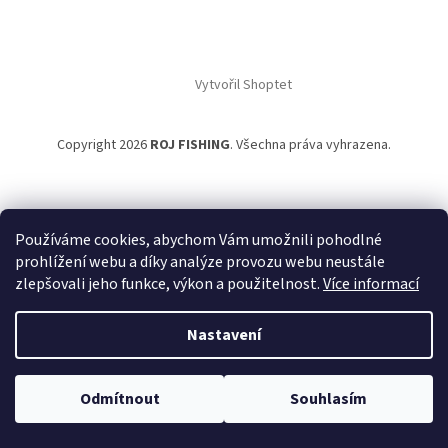
Vytvořil Shoptet
Copyright 2026
ROJ FISHING
. Všechna práva vyhrazena.
Používáme cookies, abychom Vám umožnili pohodlné
prohlížení webu a díky analýze provozu webu neustále
zlepšovali jeho funkce, výkon a použitelnost.
Více informací
Nastavení
Odmítnout
Souhlasím
NACHÁZÍTE SE NA B2B PRO VELKOOBCHODNÍ PRODEJ.