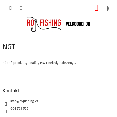
Přejít
NÁKUP
na
obsah
KOŠÍK
NGT
Žádné produkty značky
NGT
nebyly nalezeny...
Z
á
p
a
Kontakt
t
info
@
rojfishing.cz
í
604 763 555