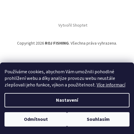
Vytvořil Shoptet
Copyright 2026
ROJ FISHING
. Všechna práva vyhrazena.
Používáme cookies, abychom Vám umožnili pohodlné
prohlížení webu a díky analýze provozu webu neustále
zlepšovali jeho funkce, výkon a použitelnost.
Více informací
Nastavení
Odmítnout
Souhlasím
NACHÁZÍTE SE NA B2B PRO VELKOOBCHODNÍ PRODEJ.