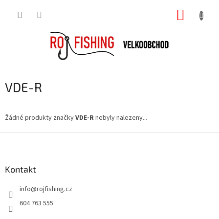
Přejít
NÁKUP
na
obsah
KOŠÍK
VDE-R
Žádné produkty značky
VDE-R
nebyly nalezeny...
Z
á
p
a
Kontakt
t
info
@
rojfishing.cz
í
604 763 555